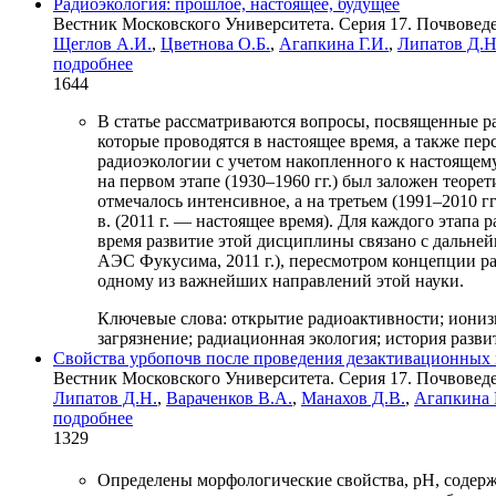
Радиоэкология: прошлое, настоящее, будущее
Вестник Московского Университета. Серия 17. Почвоведен
Щеглов А.И.
,
Цветнова О.Б.
,
Агапкина Г.И.
,
Липатов Д.Н
подробнее
1644
В статье рассматриваются вопросы, посвященные р
которые проводятся в настоящее время, а также пе
радиоэкологии с учетом накопленного к настоящему
на первом этапе (1930–1960 гг.) был заложен теоре
отмечалось интенсивное, а на третьем (1991–2010 
в. (2011 г. — настоящее время). Для каждого этап
время развитие этой дисциплины связано с дальн
АЭС Фукусима, 2011 г.), пересмотром концепции 
одному из важнейших направлений этой науки.
Ключевые слова:
открытие радиоактивности; иониз
загрязнение; радиационная экология; история разви
Cвойства урбопочв после проведения дезактивационных 
Вестник Московского Университета. Серия 17. Почвоведен
Липатов Д.Н.
,
Вараченков В.А.
,
Манахов Д.В.
,
Агапкина 
подробнее
1329
Определены морфологические свойства, рН, содержа