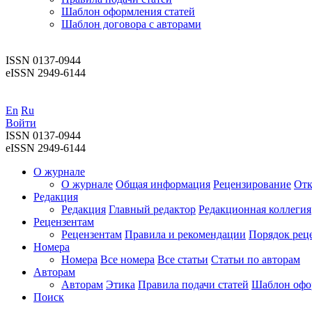
Шаблон оформления статей
Шаблон договора с авторами
ISSN 0137-0944
eISSN 2949-6144
En
Ru
Войти
ISSN 0137-0944
eISSN 2949-6144
О журнале
О журнале
Общая информация
Рецензирование
Отк
Редакция
Редакция
Главный редактор
Редакционная коллегия
Рецензентам
Рецензентам
Правила и рекомендации
Порядок рец
Номера
Номера
Все номера
Все статьи
Статьи по авторам
Авторам
Авторам
Этика
Правила подачи статей
Шаблон офо
Поиск