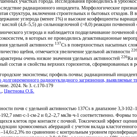
енных участках города. Исследования проводились в урбоэкосисте
вследствие радиационного инцидента. Морфологические признак
атая структура, включения строительных и бытовых отходов. В 
ержание углерода (менее 1%) и высокие коэффициенты вариации
от кислой (4,6–5,5) до сильнощелочной (>8,0) реакции почвенно
анического углерода и наблюдается подщелачивание почвенной
оэкосистем, в которых не проводились дезактивационные мероп
137
ения удельной активности
Cs в поверхностных насыпных слоя
22
ичество щебня, отмечается увеличение удельной активности
226
характерны очень низкие значения удельных активностей
Ra 
ый состав и свойства верхних горизонтов, сформированных в р
ородские экосистемы; профиль почвы; радиационный инцидент;
 долговременного радионуклидного загрязнения, выявляемые тв
ие. 2024. № 3. c.170-179
.
,
Цветнова О.Б.
чности почв с удельной активностью 137Cs в диапазоне 3,3‧102–
192,7 имп·с-1‧см-2 и 0,2–2,7 мкЗв·ч-1 соответственно. Формы то
хся клеток при контакте с почвой. Токсический эффект оцени
ндукции хромосомных аберраций с учетом вклада кластогенного 
,1–14,6±2,3% по сравнению с контрольным уровнем пролифераци