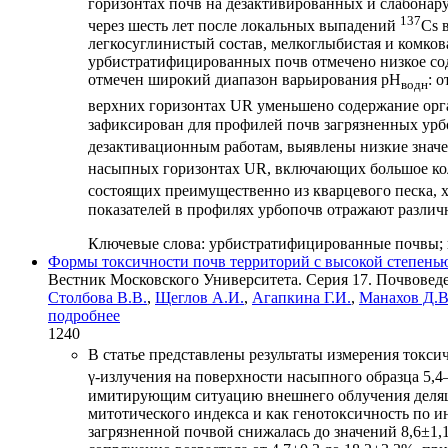
горизонтах почв на дезактивированных и слабонаруш
137
через шесть лет после локальных выпадений
Cs 
легкосуглинистый состав, мелкоглыбистая и комков
урбистратифицированных почв отмечено низкое сод
отмечен широкий диапазон варьирования рН
: 
водн
верхних горизонтах UR уменьшено содержание орг
зафиксирован для профилей почв загрязненных урб
дезактивационным работам, выявлены низкие знач
насыпных горизонтах UR, включающих большое кол
состоящих преимущественно из кварцевого песка, 
показателей в профилях урбопочв отражают различн
Ключевые слова:
урбистратифицированные почвы; г
Формы токсичности почв территорий с высокой степенью
Вестник Московского Университета. Серия 17. Почвоведен
Столбова В.В.
,
Щеглов А.И.
,
Агапкина Г.И.
,
Манахов Д.В
подробнее
1240
В статье представлены результаты измерения токси
γ-излучения на поверхности насыпного образца 5,4–
имитирующим ситуацию внешнего облучения делящи
митотического индекса и как генотоксичность по и
загрязненной почвой снижалась до значений 8,6±1