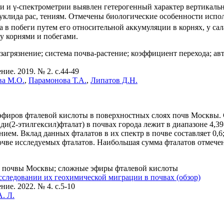
 и γ-спектрометрии выявлен гетерогенный характер вертикальн
нуклида рас, тениям. Отмечены биологические особенности испо
а в побеги путем его относительной аккумуляции в корнях, у с
у корнями и побегами.
 загрязнение; система почва-растение; коэффициент перехода; а
ие. 2019. № 2. c.44-49
ва М.О.
,
Парамонова Т.А.
,
Липатов Д.Н.
фиров фталевой кислоты в поверхностных слоях почв Москвы. 
ди(2-этилгексил)фталат) в почвах города лежит в диапазоне 4,39
ем. Вклад данных фталатов в их спектр в почве составляет 0,6; 
ве исследуемых фталатов. Наибольшая сумма фталатов отмечена
в; почвы Москвы; сложные эфиры фталевой кислоты
следовании их геохимической миграции в почвах (обзор)
ие. 2022. № 4. c.5-10
. Л.