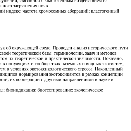
нарушений, связанной с кластогенным воздействием на
вного загрязнения почв.
кий индекс; частота хромосомных аберраций; кластогенный
аук об окружающей среде. Проведен анализ исторического пути
воей теоретической базы, терминологии, задач и методов
том их теоретической и практической значимости. Показано,
в в популяциях и сообществах наземных и водных экосистем,
ем в условиях экотоксикологического стресса. Накопленный
принципов нормирования экотоксикантов в рамках концепции
ний, их кооперации с другими направлениями в науке и
мы; биоиндикация; биотестирование; экологическое