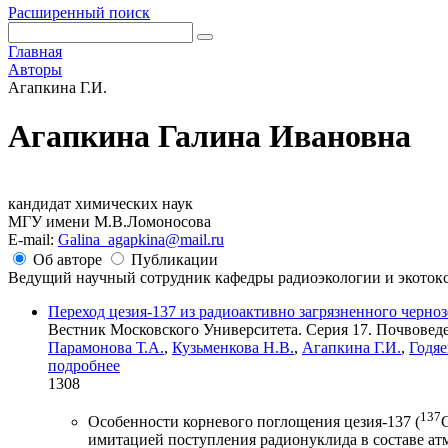
Расширенный поиск
Главная
Авторы
Агапкина Г.И.
Агапкина Галина Ивановна
кандидат химических наук
МГУ имени М.В.Ломоносова
E-mail:
Galina_agapkina@mail.ru
Об авторе
Публикации
Ведущий научный сотрудник кафедры радиоэкологии и экотокс
Переход цезия-137 из радиоактивно загрязненного черноз
Вестник Московского Университета. Серия 17. Почвоведен
Парамонова Т.А.
,
Кузьменкова Н.В.
,
Агапкина Г.И.
,
Годяе
подробнее
1308
137
Особенности корневого поглощения цезия-137 (
имитацией поступления радионуклида в составе ат