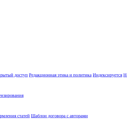
рытый доступ
Редакционная этика и политика
Индекcируется
Н
ензирования
рмления статей
Шаблон договора с авторами