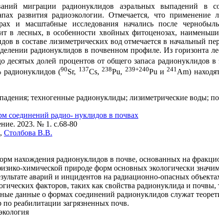
ований миграции радионуклидов аэральных выпадений в со
апах развития радиоэкологии. Отмечается, что применение 
рах и масштабные исследования начались после чернобыль
ит в лесных, в особенности хвойных фитоценозах, наименьш
ов в составе лизиметрических вод отмечается в начальный пе
делении радионуклидов в почвенном профиле. Из горизонта ле
до десятых долей процентов от общего запаса радионуклидов 
90
137
238
239+240
241
% радионуклидов (
Sr,
Сs,
Pu,
Pu и
Am) находя
падения; техногенные радионуклиды; лизиметрические воды; по
рм соединений радио- нуклидов в почвах
ие. 2023. № 1. c.68-80
,
Столбова В.В.
форм нахождения радионуклидов в почве, основанных на фракци
изико-химической природе форм основных экологически значим
езультате аварий и инцидентов на радиационно-опасных объекта
гических факторов, таких как свойства радионуклида и почвы,
льные данные о формах соединений радионуклидов служат теорет
р по реабилитации загрязненных почв.
экология