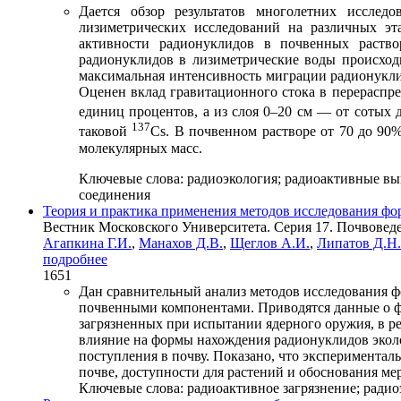
Дается обзор результатов многолетних исслед
лизиметрических исследований на различных эт
активности радионуклидов в почвенных раство
радионуклидов в лизиметрические воды происход
максимальная интенсивность миграции радионуклид
Оценен вклад гравитационного стока в перераспре
единиц процентов, а из слоя 0–20 см — от сотых 
137
таковой
Сs. В почвенном растворе от 70 до 90
молекулярных масс.
Ключевые слова:
радиоэкология; радиоактивные вы
соединения
Теория и практика применения методов исследования фо
Вестник Московского Университета. Серия 17. Почвоведен
Агапкина Г.И.
,
Манахов Д.В.
,
Щеглов А.И.
,
Липатов Д.Н.
подробнее
1651
Дан сравнительный анализ методов исследования 
почвенными компонентами. Приводятся данные о ф
загрязненных при испытании ядерного оружия, в р
влияние на формы нахождения радионуклидов эколо
поступления в почву. Показано, что эксперимента
почве, доступности для растений и обоснования ме
Ключевые слова:
радиоактивное загрязнение; радио