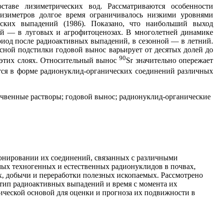
ставе лизиметрических вод. Рассматриваются особенности
лизиметров долгое время ограничивалось низкими уровнями
ских выпадений (1986). Показано, что наибольший выход
ий — в луговых и агрофитоценозах. В многолетней динамике
риод после радиоактивных выпадений, в сезонной — в летний.
сной подстилки годовой вынос варьирует от десятых долей до
90
в этих слоях. Относительный вынос
Sr значительно опережает
тся в форме радионуклид-органических соединений различных
чвенные растворы; годовой вынос; радионуклид-органические
онировании их соединений, связанных с различными
ых техногенных и естественных радионуклидов в почвах,
х, добычи и переработки полезных ископаемых. Рассмотрено
 тип радиоактивных выпадений и время с момента их
ической основой для оценки и прогноза их подвижности в