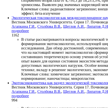
сопряженно возрастала от 4,7±0,3 до 18,2±3,3%, п
хромосомы. Выявлен ряд значимых корреляций межд
Ключевые слова:
радиоактивное загрязнение; внешн
эффект; бета-излучение
Экологическая токсикология как междисциплинарное нау
Вестник Московского Университета. Серия 17. Почвоведен
Агапкина Г.И.
,
Столбова В.В.
,
Щеглов А.И.
,
Липатов Д.Н
подробнее
1162
В статье рассматриваются вопросы экологической 
формирования экотоксикологии, использующей широк
исследования. Дан обзор достижений, современных 
что на настоящий момент экотоксикология сформир
составивших теоретическую основу учения об усто
опыт важен для оценки состояния экосистем метод
допустимых экологических нагрузок. Особое внима
технике, вкладу в решение экологических, экономи
Ключевые слова:
химическое загрязнение; экотокси
нормирование; наночастицы; микропластик
Экотоксикокинетика как раздел экологической токсиколог
Вестник Московского Университета. Серия 17. Почвоведени
Агапкина Г.И.
,
Столбова В.В.
,
Щеглов А.И.
,
Липатов Д.Н
подробнее
994