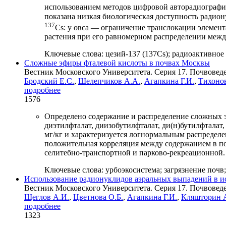
использованием методов цифровой авторадиографии
показана низкая биологическая доступность радио
137
Cs: у овса — ограничение транслокации элемент
растения при его равномерном распределении межд
Ключевые слова:
цезий-137 (137Cs); радиоактивное
Сложные эфиры фталевой кислоты в почвах Москвы
Вестник Московского Университета. Серия 17. Почвоведен
Бродский Е.С.
,
Шелепчиков А.А.
,
Агапкина Г.И.
,
Тихоно
подробнее
1576
Определено содержание и распределение сложных э
диэтилфталат, диизобутилфталат, ди(н)бутилфталат, 
мг/кг и характеризуется логнормальным распределени
положительная корреляция между содержанием в поч
селитебно-транспортной и парково-рекреационной.
Ключевые слова:
урбоэкосистема; загрязнение поч
Использование радионуклидов аэральных выпадений в ис
Вестник Московского Университета. Серия 17. Почвоведен
Щеглов А.И.
,
Цветнова О.Б.
,
Агапкина Г.И.
,
Кляшторин А
подробнее
1323