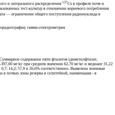
137
ого и латерального распределения
Cs в профиле почв и
льзованных тест-культур в отношении корневого потребления
алата — ограничение общего поступления радионуклида в
вторадиография; гамма-спектрометрия
Суммарное содержание пяти фталатов (диметилфталат,
-397,00 мг/кг при среднем значении 62,70 мг/кг и медиане 31,22
0,7; 14,2; 57,9 и 26,6% соответственно. Выявлена значимая
 в почвах зоны резерва и селитебной, наименьшая - в