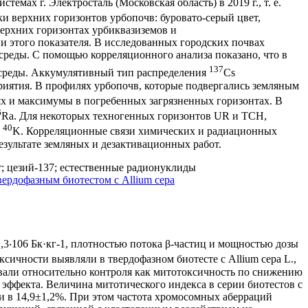
мах г. Электросталь (Московская область) в 2019 г., т. е.
и верхних горизонтов урбопочв: буровато-серый цвет,
верхних горизонтах урбиквазиземов и
 этого показателя. В исследованных городских почвах
й среды. С помощью корреляционного анализа показано, что в
137
 среды. Аккумулятивный тип распределения
Cs
риятия. В профилях урбопочв, которые подвергались земляным
х и максимумы в погребенных загрязненных горизонтах. В
6
Ra. Для некоторых техногенных горизонтов UR и TCH,
40
и
K. Корреляционные связи химических и радиационных
езультате земляных и дезактивационных работ.
 цезий-137; естественные радионуклиды
ердофазным биотестом с Allium cepa
1,3‧106 Бк·кг-1, плотностью потока β-частиц и мощностью дозы
ксичности выявляли в твердофазном биотесте с Allium cepa L.,
вали относительно контроля как митотоксичность по снижению
эффекта. Величина митотического индекса в серии биотестов с
и в 14,9±1,2%. При этом частота хромосомных аберраций