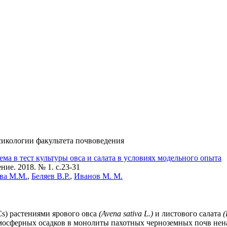
икологии факультета почвоведения
ема в тест культуры овса и салата в условиях модельного опыта
ие. 2018. № 1. c.23-31
ва М.М.
,
Беляев В.Р.
,
Иванов М. М.
Cs) растениями ярового овса
(Avena sativa L.)
и листового салата
(
мосферных осадков в монолиты пахотных черноземных почв нена