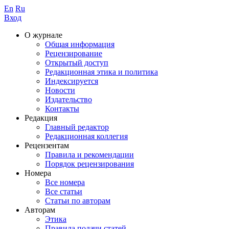
En
Ru
Вход
О журнале
Общая информация
Рецензирование
Открытый доступ
Редакционная этика и политика
Индекcируется
Новости
Издательство
Контакты
Редакция
Главный редактор
Редакционная коллегия
Рецензентам
Правила и рекомендации
Порядок рецензирования
Номера
Все номера
Все статьи
Статьи по авторам
Авторам
Этика
Правила подачи статей