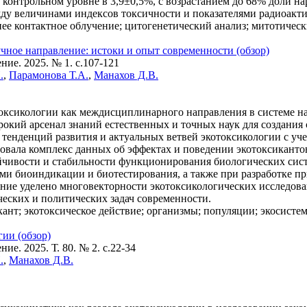
ри контрольном уровне в 3,9±0,5%, с возрастанием до 68% доли 
у величинами индексов токсичности и показателями радиоакти
ее контактное облучение; цитогенетический анализ; митотичес
чное направление: истоки и опыт современности (обзор)
ие. 2025. № 1. c.107-121
.
,
Парамонова Т.А.
,
Манахов Д.В.
токсикологии как междисциплинарного направления в системе н
ий арсенал знаний естественных и точных наук для создания с
тенденций развития и актуальных ветвей экотоксикологии с уче
овала комплекс данных об эффектах и поведении экотоксиканто
йчивости и стабильности функционирования биологических сист
ами биоиндикации и биотестирования, а также при разработке 
ние уделено многовекторности экотоксикологических исследова
ческих и политических задач современности.
кант; экотоксическое действие; организмы; популяции; экосисте
ии (обзор)
е. 2025. Т. 80. № 2. c.22-34
.
,
Манахов Д.В.