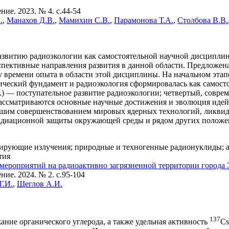
ие. 2023. № 4. c.44-54
.
,
Манахов Д.В.
,
Мамихин С.В.
,
Парамонова Т.А.
,
Столбова В.В.
азвитию радиоэкологии как самостоятельной научной дисципли
рспективные направления развития в данной области. Предложен
 времени опыта в области этой дисциплины. На начальном этапе 
тический фундамент и радиоэкология сформировалась как самосто
гг.) — поступательное развитие радиоэкологии; четвертый, совр
а рассматриваются основные научные достижения и эволюция идей
ейшим совершенствованием мировых ядерных технологий, ликвид
радиационной защиты окружающей среды и рядом других положе
ирующие излучения; природные и техногенные радионуклиды; а
тия
мероприятий на радиоактивно загрязненной территории города 
ие. 2024. № 2. c.95-104
Г.И.
,
Щеглов А.И.
137
ние органического углерода, а также удельная активность
Cs