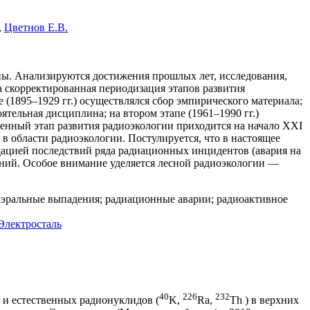
,
Цветнов Е.В.
ны. Анализируются достижения прошлых лет, исследования,
а скорректированная периодизация этапов развития
(1895–1929 гг.) осуществлялся сбор эмпирического материала;
ятельная дисциплина; на втором этапе (1961–1990 гг.)
еменный этап развития радиоэкологии приходится на начало ХХI
 в области радиоэкологии. Постулируется, что в настоящее
ацией последствий ряда радиационных инцидентов (авария на
ний. Особое внимание уделяется лесной радиоэкологии —
эральные выпадения; радиационные аварии; радиоактивное
Электросталь
40
226
232
 и естественных радионуклидов (
K,
Ra,
Th ) в верхних