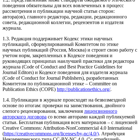
поведения обязательны для всех вовлеченных в процесс
рассмотрения и публикации научной статьи сторон:
автора(ов), главного редактора, редакции, редакционного
совета, редакционной коллегии, рецензентов и издателя
журнала.
1.3. Редакция поддерживает Кодекс этики научных
публикаций, сформулированный Комитетом по этике
научных публикаций (Россия, Москва) и строит свою работу с
учетом норм, закрепленных в Кодексе поведения и
руководящих принципах наилучшей практики для редактора
журнала (Code of Conduct and Best Practice Guidelines for
Journal Editors) и Кодексе поведения для издателя журнала
(Code of Conduct for Journal Publishers), разработанных
Комитетом по публикационной этике – Committee on
Publication Ethics (COPE)
http://publicationethics.org/
.
1.4. Публикации в журнале происходят на безвозмездной
основе по итогам: проверки на заимствования, двойного
слепого рецензирования, заключения
лицензионного
авторского договора
со всеми авторами каждой публикуемой
статьи. Бесплатная публикация всех материалов – с лицензией
Creative Commons: Attribution-NonCommercial 4.0 International
(
https://creativecommons.org/licenses/by-nc/4.0/)
. Атрибуция
Некоммерческого типа CC-BY-NC 4.0. ("с атрибуцией-