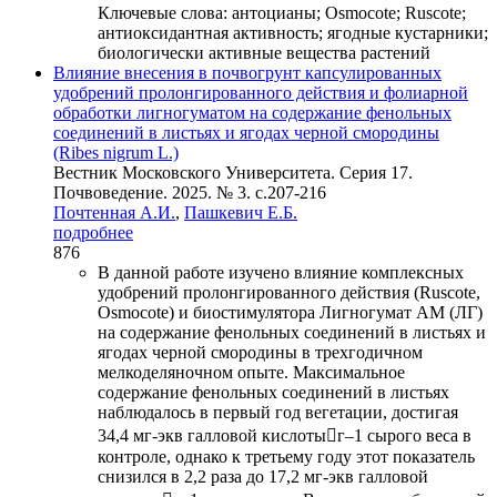
Ключевые слова:
антоцианы; Osmocote; Ruscote;
антиоксидантная активность; ягодные кустарники;
биологически активные вещества растений
Влияние внесения в почвогрунт капсулированных
удобрений пролонгированного действия и фолиарной
обработки лигногуматом на содержание фенольных
соединений в листьях и ягодах черной смородины
(Ribes nigrum L.)
Вестник Московского Университета. Серия 17.
Почвоведение. 2025. № 3. c.207-216
Почтенная А.И.
,
Пашкевич Е.Б.
подробнее
876
В данной работе изучено влияние комплексных
удобрений пролонгированного действия (Ruscote,
Osmocote) и биостимулятора Лигногумат АМ (ЛГ)
на содержание фенольных соединений в листьях и
ягодах черной смородины в трехгодичном
мелкоделяночном опыте. Максимальное
содержание фенольных соединений в листьях
наблюдалось в первый год вегетации, достигая
34,4 мг-экв галловой кислотыг‒1 сырого веса в
контроле, однако к третьему году этот показатель
снизился в 2,2 раза до 17,2 мг-экв галловой