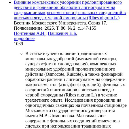
Влияние комплексных удобрений пролонгированного
действия и фолиарной обработки лигногуматом на
содержание макроэлементов и фенольных соединений в
листьях и ягодах черной смородины (Ribes nigrum L.)
Вестник Московского Университета. Серия 17.
Почвоведение. 2025. Т. 80. № 2. c.147-155
Почтенная А.И.
,
Пашкевич Е.Б.
подробнее
1039
В статье изучено влияние традиционных
минеральных удобрений (аммиачной селитры,
суперфосфата и хлорида калия), комплексных
минеральных удобрений пролонгированного
действия (Osmocote, Ruscote), а также фолиарной
обработки растений лигногуматом на содержание
макроэлементов (азот, фосфор, калий), фенольных
соединений и антоцианов в листьях и ягодах
черной смородины (Ribes nigrum L.) в течение
трехлетнего опыта. Исследования проводили на
одногодичных саженцах на почвенном стационаре
Московского государственного университета
имени М.В. Ломоносова. Максимальное
содержание фенольных соединений отмечено в
листьях при использовании традиционных