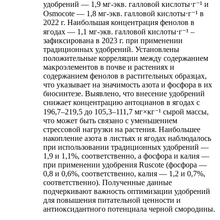
удобрений — 1,9 мг-экв. галловой кислоты⋅г⁻¹ и
Osmocote — 1,8 мг-экв. галловой кислоты⋅г⁻¹ в
2022 г. Наибольшая концентрация фенолов в
ягодах — 1,1 мг-экв. галловой кислоты⋅г⁻¹ –
зафиксирована в 2023 г. при применении
традиционных удобрений. Установлены
положительные корреляции между содержанием
макроэлементов в почве и растениях и
содержанием фенолов в растительных образцах,
что указывает на значимость азота и фосфора в их
биосинтезе. Выявлено, что внесение удобрений
снижает концентрацию антоцианов в ягодах с
196,7–219,5 до 105,3–111,7 мг×кг⁻¹ сырой массы,
что может быть связано с уменьшением
стрессовой нагрузки на растения. Наибольшее
накопление азота в листьях и ягодах наблюдалось
при использовании традиционных удобрений —
1,9 и 1,1%, соответственно, а фосфора и калия —
при применении удобрения Ruscote (фосфора —
0,8 и 0,6%, соответственно, калия — 1,2 и 0,7%,
соответственно). Полученные данные
подчеркивают важность оптимизации удобрений
для повышения питательной ценности и
антиоксидантного потенциала черной смородины.