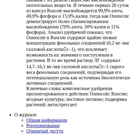
питательных веществ. В течение первых 20 суток
из капсул Ruscote высвобождается 99,9% азота,
49,9% фосфора и 15,9% калия, тогда как Osmocote
демонстрирует более сбалансированное
высвобождение (70% азота, 30% калия и 11%
фосфора). Анализ удобрений показал, что
Osmocote и Ruscote содержат крайне низкие
концентрации фенольных соединений (0,2 мг-экв
галловой кислотыг‒1), что исключает
возможность их значимого поступления в
растения. В то же время раствор ЛГ содержал
14,7–16,1 мг-экв галловой кислотыг‒1 сырого
веса фенольных соединений, подтверждая его
потенциальную роль как источника биологически
активных соединений.
Ключевые слова:
комплексные удобрения
пролонгированного действия; Osmocote; Ruscote;
ягодные культуры; листовое питание; подкормка
растений; антистрессант
О журнале
Общая информация
Рецензирование
Открытый доступ