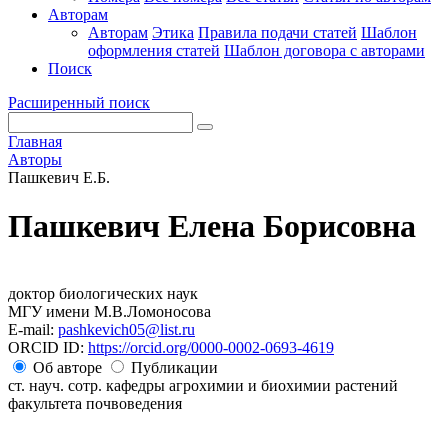
Авторам
Авторам
Этика
Правила подачи статей
Шаблон
оформления статей
Шаблон договора с авторами
Поиск
Расширенный поиск
Главная
Авторы
Пашкевич Е.Б.
Пашкевич Елена Борисовна
доктор биологических наук
МГУ имени М.В.Ломоносова
E-mail:
pashkevich05@list.ru
ORCID ID:
https://orcid.org/0000-0002-0693-4619
Об авторе
Публикации
ст. науч. сотр. кафедры агрохимии и биохимии растений
факультета почвоведения