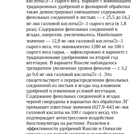
кислотыг‒1 сырого веса. Вариант с комбинацией
традиционных удобрений и фолиарной обработки
также демонстрировал уменьшение содержания
фенольных соединений в листьях — с 25,5 до 14,2
мг-экв галловой кислотыг‒1 сырого веса (в 1,8
раза). Содержание фенольных соединений в
ягодах, напротив, увеличивалось. Наибольшее
значение — 12,8 мг-экв галловой кислотыг‒1
сырого веса, что эквивалентно 1280 мг на 100 г
сырого веса сырья, – зафиксировано в варианте с
традиционными удобрениями на второй год
вегетации. В варианте Ruscote наблюдалось
трехкратное увеличение уровня фенолов — с 3,2
до 9,6 мг-экв галловой кислотыг‒1. Это
свидетельствует о перераспределении фенольных
соединений из листьев в ягоды под влиянием
удобрений и изменения условий вегетации.
Содержание фенольных соединений в ягодах
черной смородины в вариантах без обработки ЛГ
превышает известные значения (627,9–643 мг-экв
галловой кислоты на 100 г сырого веса), что
подтверждает антистрессовое воздействие
биостимулятора на растение. Различия в
эффективности удобрений Ruscote и Osmocote
связаны с их разной скоростью высвобождения