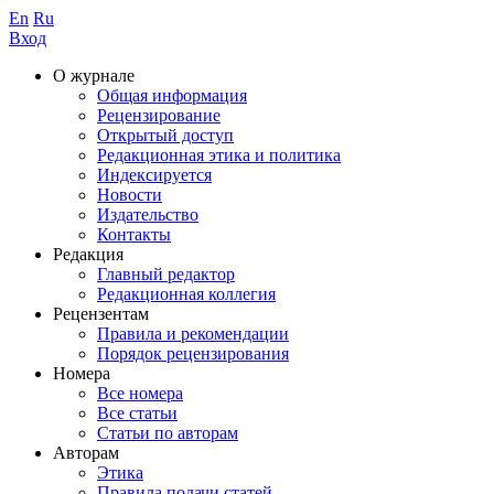
En
Ru
Вход
О журнале
Общая информация
Рецензирование
Открытый доступ
Редакционная этика и политика
Индекcируется
Новости
Издательство
Контакты
Редакция
Главный редактор
Редакционная коллегия
Рецензентам
Правила и рекомендации
Порядок рецензирования
Номера
Все номера
Все статьи
Статьи по авторам
Авторам
Этика
Правила подачи статей