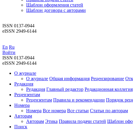
Шаблон оформления статей
Шаблон договора с авторами
ISSN 0137-0944
eISSN 2949-6144
En
Ru
Войти
ISSN 0137-0944
eISSN 2949-6144
О журнале
О журнале
Общая информация
Рецензирование
Отк
Редакция
Редакция
Главный редактор
Редакционная коллегия
Рецензентам
Рецензентам
Правила и рекомендации
Порядок рец
Номера
Номера
Все номера
Все статьи
Статьи по авторам
Авторам
Авторам
Этика
Правила подачи статей
Шаблон офо
Поиск