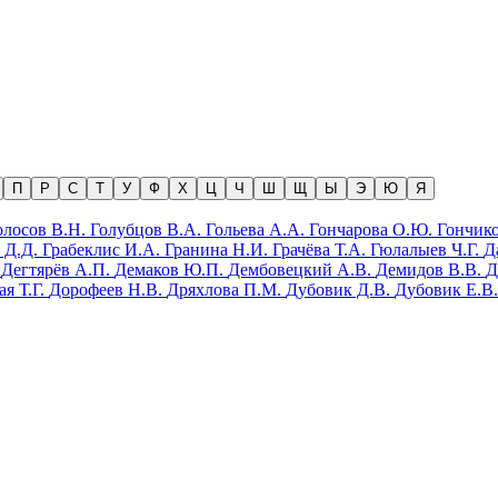
олосов В.Н.
Голубцов В.А.
Гольева А.А.
Гончарова О.Ю.
Гончико
е Д.Д.
Грабеклис И.А.
Гранина Н.И.
Грачёва Т.А.
Гюлалыев Ч.Г.
Д
о
Дегтярёв А.П.
Демаков Ю.П.
Дембовецкий А.В.
Демидов В.В.
Д
я Т.Г.
Дорофеев Н.В.
Дряхлова П.М.
Дубовик Д.В.
Дубовик Е.В