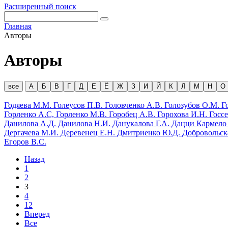
Расширенный поиск
Главная
Авторы
Авторы
Годяева М.М.
Голеусов П.В.
Головченко А.В.
Голозубов О.М.
Г
Горленко А.С,
Горленко М.В.
Горобец А.В.
Горохова И.Н.
Госс
Данилова А.Д.
Данилова Н.И.
Данукалова Г.А.
Дацци Кармел
Дергачева М.И.
Деревенец Е.Н.
Дмитриенко Ю.Д.
Добровольска
Егоров В.С.
Назад
1
2
3
4
12
Вперед
Все