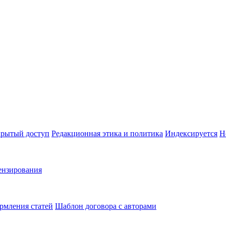
рытый доступ
Редакционная этика и политика
Индекcируется
Н
ензирования
рмления статей
Шаблон договора с авторами