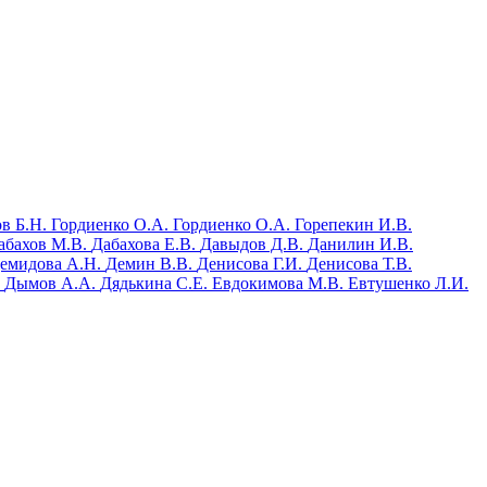
в Б.Н.
Гордиенко О.А.
Гордиенко О.А.
Горепекин И.В.
абахов М.В.
Дабахова Е.В.
Давыдов Д.В.
Данилин И.В.
емидова А.Н.
Демин В.В.
Денисова Г.И.
Денисова Т.В.
.
Дымов А.А.
Дядькина С.Е.
Евдокимова М.В.
Евтушенко Л.И.