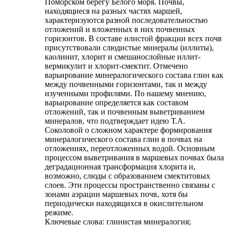
Поморском берегу Белого моря. Почвы,
находящиеся на разных частях маршей,
характеризуются разной последовательностью
отложений и вложенных в них почвенных
горизонтов. В составе илистой фракции всех почв
присутствовали слюдистые минералы (иллиты),
каолинит, хлорит и смешанослойные иллит-
вермикулит и хлорит-смектит. Отмечено
варьирование минералогического состава глин как
между почвенными горизонтами, так и между
изученными профилями. По нашему мнению,
варьирование определяется как составом
отложений, так и почвенным выветриванием
минералов, что подтверждает идею Т.А.
Соколовой о сложном характере формирования
минералогического состава глин в почвах на
отложениях, переотложенных водой. Основным
процессом выветривания в маршевых почвах была
деградационная трансформация хлорита и,
возможно, слюды с образованием смектитовых
слоев. Эти процессы пространственно связаны с
зонами аэрации маршевых почв, хотя бы
периодически находящихся в окислительном
режиме.
Ключевые слова:
глинистая минералогия;