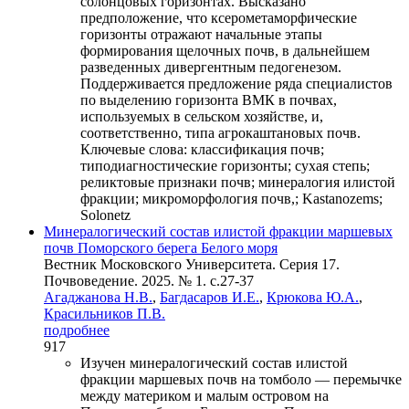
солонцовых горизонтах. Высказано
предположение, что ксерометаморфические
горизонты отражают начальные этапы
формирования щелочных почв, в дальнейшем
разведенных дивергентным педогенезом.
Поддерживается предложение ряда специалистов
по выделению горизонта ВМК в почвах,
используемых в сельском хозяйстве, и,
соответственно, типа агрокаштановых почв.
Ключевые слова:
классификация почв;
типодиагностические горизонты; сухая степь;
реликтовые признаки почв; минералогия илистой
фракции; микроморфология почв,; Kastanozems;
Solonetz
Минералогический состав илистой фракции маршевых
почв Поморского берега Белого моря
Вестник Московского Университета. Серия 17.
Почвоведение. 2025. № 1. c.27-37
Агаджанова Н.В.
,
Багдасаров И.Е.
,
Крюкова Ю.А.
,
Красильников П.В.
подробнее
917
Изучен минералогический состав илистой
фракции маршевых почв на томболо — перемычке
между материком и малым островом на