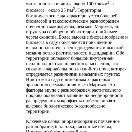
2
численность составила около 1000 экз/м
, а
2
биомасса - около 25 г/м
. Территория
ботанического сада характеризуется большей
биомассой и таксономическим разнообразием
почвенной макрофауны, чем мыс Мартьян, но
структура сообществ обеих территорий имеет
черты сходства. Более высокие биоразнообразие и
биомасса в саду объясняются повышенной
влажностью почв за счет дождевания и высокой
мозаичностью растительности в дендрарии. Обе
территории обладают большой внутренней
неоднородностью почвенного населения, что
связано с вариабельностью свойств почв, которая
определяется различиями в насыпных грунтах
Никитского сада и линейным характером
эрозионного смыва почв мыса Мартьян. Эти
факторы вкупе с разнообразием растительного
покрова оказывают влияние на неоднородность
распределения макрофауны и обеспечивают
высокое биологическое b-разнообразие
территории.
Ключевые слова:
биоразнообразие; почвенное
разнообразие; terra rossa; насыпные почвы;
Никитский ботанический сад