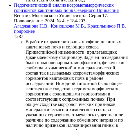
Педогенетический анализ ксерометаморфических
горизонтов каштановых почв Северного Прикаспия
Вестник Московского Университета. Серия 17.
Почвоведение. 2024. № 4. c.184-203
Агаджанова Н.В.
,
Конюшкова М.В.
,
Красильников П.В.
подробнее
1287
В работе охарактеризованы профили целинных
каштановых почв и солонцов севера
Прикаспийской низменности, прилегающихк
Джаныбекскому стационару. Задачей исследования
было проанализировать морфологию, физические
свойства и химический и минералогический
состав так называемых ксерометаморфических
горизонтов каштановых почв в районе
исследований. Исходной гипотезой было общее
генетическое сходство ксерометаморфических
горизонтов с солонцовыми горизонтами в
соответствующих сопряженных почвах. При
общем сходстве морфологических признаков,
минералогического и химического состава
указанных горизонтов отмечалось существенное
различие по содержанию обменного натрия и по
наличию признаков иллювиирования глины в