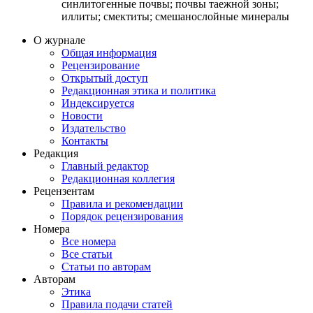
синлитогенные почвы; почвы таежной зоны;
иллиты; смектиты; смешанослойные минералы
О журнале
Общая информация
Рецензирование
Открытый доступ
Редакционная этика и политика
Индекcируется
Новости
Издательство
Контакты
Редакция
Главный редактор
Редакционная коллегия
Рецензентам
Правила и рекомендации
Порядок рецензирования
Номера
Все номера
Все статьи
Статьи по авторам
Авторам
Этика
Правила подачи статей