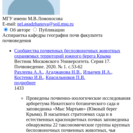
МГУ имени М.В.Ломоносова
E-mail:
nel.agadzhanova@soil.msu.ru
Об авторе
Публикации
Аспирантка кафедры географии почв факультета
почвоведения
Сообщества почвенных беспозвоночных животных
охраняемых территорий южного берега Крыма
Вестник Московского Университета. Серия 17.
Почвоведение. 2020. № 1. c.53-62
Рахлеева А.А.
,
Агаджанова Н.В.
,
Ильичев И.А.
,
Костенко И.В.
,
Красильников П.В.
подробнее
1433
Проведены почвенно-зоологические исследования
арборетума Никитского ботанического сада и
заповедника «Мыс Мартьян» (Южный берег
Крыма). В насыпных стратоземах сада и в
естественных красноцветных почвах заповедника
обнаружены 22 таксономические группы крупных
беспозвоночных почвенных животных, чья