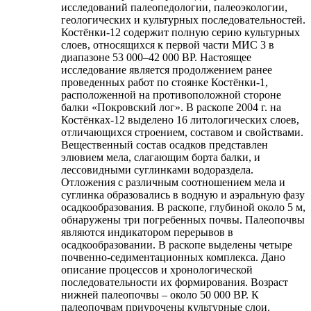
исследований палеопедологии, палеоэкологии,
геологических и культурных последовательностей.
Костёнки-12 содержит полную серию культурных
слоев, относящихся к первой части МИС 3 в
диапазоне 53 000–42 000 BP. Настоящее
исследование является продолжением ранее
проведенных работ по стоянке Костёнки-1,
расположенной на противоположной стороне
балки «Покровский лог». В раскопе 2004 г. на
Костёнках-12 выделено 16 литологических слоев,
отличающихся строением, составом и свойствами.
Вещественный состав осадков представлен
элювием мела, слагающим борта балки, и
лессовидными суглинками водораздела.
Отложения с различным соотношением мела и
суглинка образовались в водную и аэральную фазу
осадкообразования. В раскопе, глубиной около 5 м,
обнаружены три погребенных почвы. Палеопочвы
являются индикатором перерывов в
осадкообразовании. В раскопе выделены четыре
почвенно-седиментационных комплекса. Дано
описание процессов и хронологической
последовательности их формирования. Возраст
нижней палеопочвы – около 50 000 BP. К
палеопочвам приурочены культурные слои.