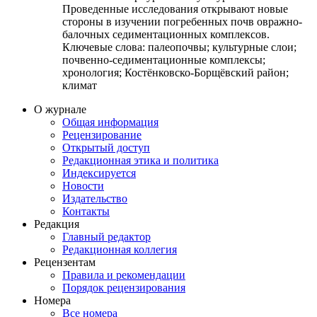
Проведенные исследования открывают новые
стороны в изучении погребенных почв овражно-
балочных седиментационных комплексов.
Ключевые слова:
палеопочвы; культурные слои;
почвенно-седиментационные комплексы;
хронология; Костёнковско-Борщёвский район;
климат
О журнале
Общая информация
Рецензирование
Открытый доступ
Редакционная этика и политика
Индекcируется
Новости
Издательство
Контакты
Редакция
Главный редактор
Редакционная коллегия
Рецензентам
Правила и рекомендации
Порядок рецензирования
Номера
Все номера