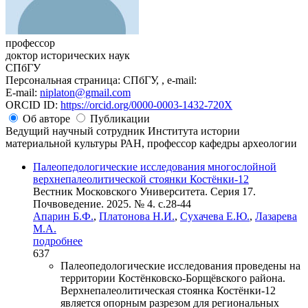
профессор
доктор исторических наук
СПбГУ
Персональная страница: СПбГУ, , e-mail:
E-mail:
niplaton@gmail.com
ORCID ID:
https://orcid.org/0000-0003-1432-720X
Об авторе
Публикации
Ведущий научный сотрудник Института истории
материальной культуры РАН, профессор кафедры археологии
Палеопедологические исследования многослойной
верхнепалеолитической стоянки Костёнки-12
Вестник Московского Университета. Серия 17.
Почвоведение. 2025. № 4. c.28-44
Апарин Б.Ф.
,
Платонова Н.И.
,
Сухачева Е.Ю.
,
Лазарева
М.А.
подробнее
637
Палеопедологические исследования проведены на
территории Костёнковско-Борщёвского района.
Верхнепалеолитическая стоянка Костёнки-12
является опорным разрезом для региональных