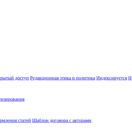
рытый доступ
Редакционная этика и политика
Индекcируется
Н
ензирования
рмления статей
Шаблон договора с авторами