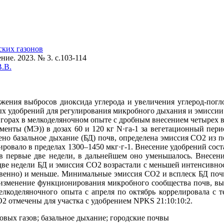
ских газонов
ие. 2023. № 3. c.103-114
.В.
ижения выбросов диоксида углерода и увеличения углерод-по
 удобрений для регулирования микробного дыхания и эмиссии 
горах в мелкоделяночном опыте с дробным внесением четырех в
енты (МЭ)) в дозах 60 и 120 кг N·га-1 за вегетационный пер
но базальное дыхание (БД) почв, определена эмиссия СО2 из 
ировало в пределах 1300–1450 мкг·г-1. Внесение удобрений сост
в первые две недели, в дальнейшем оно уменьшалось. Внесе
 две недели БД и эмиссия СО2 возрастали с меньшей интенсивнос
ственно) и меньше. Минимальные эмиссия СО2 и всплеск БД по
 изменение функционирования микробного сообщества почв, в
коделяночного опыта с апреля по октябрь коррелировала с тем
 отмечены для участка с удобрением NPKS 21:10:10:2.
овых газов; базальное дыхание; городские почвы