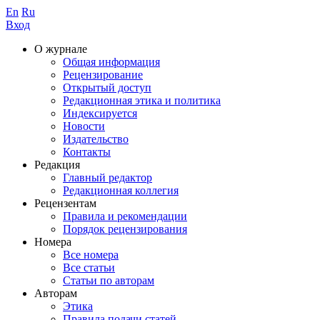
En
Ru
Вход
О журнале
Общая информация
Рецензирование
Открытый доступ
Редакционная этика и политика
Индекcируется
Новости
Издательство
Контакты
Редакция
Главный редактор
Редакционная коллегия
Рецензентам
Правила и рекомендации
Порядок рецензирования
Номера
Все номера
Все статьи
Статьи по авторам
Авторам
Этика
Правила подачи статей