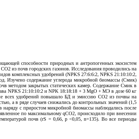
глощающей способности природных и антропогенных экосистем
СО2 из почв городских газонов. Исследования проводились на
идов комплексных удобрений (NPKS 27:6:6:2, NPKS 21:10:10:2,
иод. Изучено содержание углерода микробной биомассы (Смик)
почв методом закрытых статических камер. Содержание Смик в
ава NPKS 21:10:10:2 и NPK 18:18:18 + 3 MgO + МЭ в дозе 60 кг
ние всех удобрений повышало БД и эмиссию СО2 из почвы на
тью, а в ряде случаев снижались до контрольных значений (1,5
чв наряду с приростом микробной биомассы наблюдались после
ыявленное по максимальному qCO2, происходило при внесении
пературой почв (rS = 0,66, р <0,05, n=135). Во все периоды