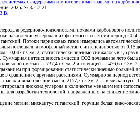
роэкосистемах с сидератами и многолетними травами на карбоно
ие. 2025. № 3. c.7-21
В.В.
глерода агродерново-подзолистыми почвами карбонового полиг
кже накопление углерода в их фитомассе за летний период 2024 г
игантский. Потоки парниковых газов измерялись автоматической
чвы поглощали атмосферный метан с интенсивностью от 0,15 до
м – 0,047 г С·м‒2, статистически значимо снижалось в 1,6 раз в
й. Суммарная интенсивность эмиссии СО2 почвами за лето была
ко-овсяной смесью — 737,4 г С·м‒2 и горчицей — 476,6 г С·м
дыханием при формировании статистически значимо большей по
ыше в сравнении с другими растениями. Суммарно за период веге
х травах и вико-овсяной смеси, 2157,7 г С·м‒2 — в мискантусе.
митировали диоксид углерода в количестве меньшем или сопоста
ны для разработки технологий, направленных на снижение эмис
ение метана; мискантус гигантский; горчица белая; вико-овсян