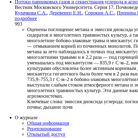
Потоки парниковых газов и секвестрация углерода в аг
Вестник Московского Университета. Серия 17. Почвоведен
Кулачкова С.А.
,
Деревенец Е.Н.
,
Сорокин А.С.
,
Пронина 
подробнее
993
Оценены поглощение метана и эмиссия диоксида у
сидератов и многолетних травянистых культур, а та
многолетние бобово-злаковые травы и мискантус г
— отмыванием корней из почвенных монолитов. По
метана за лето наблюдалось в почвах под мискантусо
многолетними травами и в 2,2 раза — под горчице
уменьшалась под мискантусом — 835,9 г С·м‒2, ви
культурами обусловлена более активным корневым 
мискантуса гигантского была более чем в 2 раза в
735,9–755,3 г С·м‒2 в бобово-злаковых многолетни
выступали слабым стоком атмосферного метана и э
многолетних травянистых культур. Эти данные важ
агроэкосистемах.
Ключевые слова:
эмиссия диоксида углерода; поглощ
почвы; дыхание почв
О журнале
Общая информация
Рецензирование
Открытый доступ