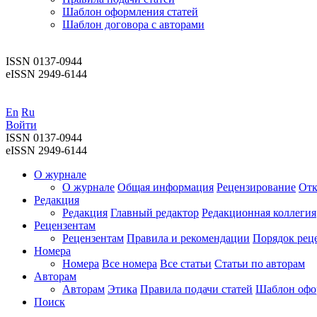
Шаблон оформления статей
Шаблон договора с авторами
ISSN 0137-0944
eISSN 2949-6144
En
Ru
Войти
ISSN 0137-0944
eISSN 2949-6144
О журнале
О журнале
Общая информация
Рецензирование
Отк
Редакция
Редакция
Главный редактор
Редакционная коллегия
Рецензентам
Рецензентам
Правила и рекомендации
Порядок рец
Номера
Номера
Все номера
Все статьи
Статьи по авторам
Авторам
Авторам
Этика
Правила подачи статей
Шаблон офо
Поиск