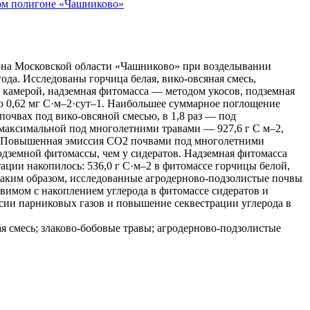
вом полигоне «Чашниково»
она Московской области «Чашниково» при возделывании
ода. Исследованы горчица белая, вико-овсяная смесь,
 камерой, надземная фитомасса — методом укосов, подземная
 0,62 мг С·м‒2·сут‒1. Наибольшее суммарное поглощение
 почвах под вико-овсяной смесью, в 1,8 раз — под
 максимальной под многолетними травами — 927,6 г С м‒2,
‒2. Повышенная эмиссия СО2 почвами под многолетними
дземной фитомассы, чем у сидератов. Надземная фитомасса
тации накопилось: 536,0 г С·м‒2 в фитомассе горчицы белой,
 Таким образом, исследованные агродерново-подзолистые почвы
вимом с накоплением углерода в фитомассе сидератов и
сии парниковых газов и повышение секвестрации углерода в
ая смесь; злаково-бобовые травы; агродерново-подзолистые