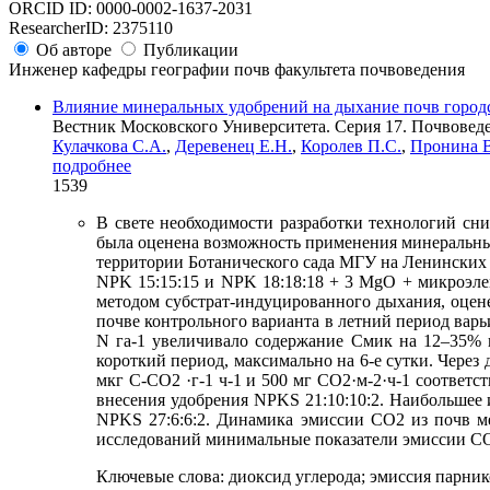
ORCID ID: 0000-0002-1637-2031
ResearcherID: 2375110
Об авторе
Публикации
Инженер кафедры географии почв факультета почвоведения
Влияние минеральных удобрений на дыхание почв город
Вестник Московского Университета. Серия 17. Почвоведен
Кулачкова С.А.
,
Деревенец Е.Н.
,
Королев П.С.
,
Пронина В
подробнее
1539
В свете необходимости разработки технологий сн
была оценена возможность применения минеральных
территории Ботанического сада МГУ на Ленинских 
NPK 15:15:15 и NPK 18:18:18 + 3 MgO + микроэлем
методом субстрат-индуцированного дыхания, оцене
почве контрольного варианта в летний период варь
N га-1 увеличивало содержание Смик на 12–35% 
короткий период, максимально на 6-е сутки. Через
мкг С-СО2 ·г-1 ч-1 и 500 мг СО2·м-2·ч-1 соответ
внесения удобрения NPKS 21:10:10:2. Наибольшее
NPKS 27:6:6:2. Динамика эмиссии СО2 из почв мел
исследований минимальные показатели эмиссии СО2
Ключевые слова:
диоксид углерода; эмиссия парник