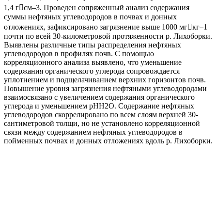
1,4 гсм–3. Проведен сопряженный анализ содержания
суммы нефтяных углеводородов в почвах и донных
отложениях, зафиксировано загрязнение выше 1000 мгкг–1
почти по всей 30-километровой протяженности р. Лихоборки.
Выявлены различные типы распределения нефтяных
углеводородов в профилях почв. C помощью
корреляционного анализа выявлено, что уменьшение
содержания органического углерода сопровождается
уплотнением и подщелачиванием верхних горизонтов почв.
Повышение уровня загрязнения нефтяными углеводородами
взаимосвязано с увеличением содержания органического
углерода и уменьшением pHН2О. Содержание нефтяных
углеводородов скоррелировано по всем слоям верхней 30-
сантиметровой толщи, но не установлено корреляционной
связи между содержанием нефтяных углеводородов в
пойменных почвах и донных отложениях вдоль р. Лихоборки.