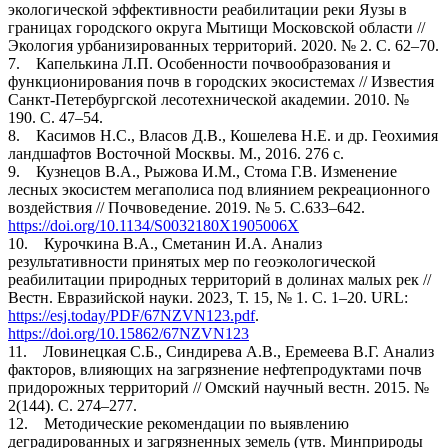
экологической эффективности реабилитации реки Яузы в
границах городского округа Мытищи Московской области //
Экология урбанизированных территорий. 2020. № 2. С. 62–70.
7. Капелькина Л.П. Особенности почвообразования и
функционирования почв в городских экосистемах // Известия
Санкт-Петербургской лесотехнической академии. 2010. №
190. C. 47–54.
8. Касимов Н.С., Власов Д.В., Кошелева Н.Е. и др. Геохимия
ландшафтов Восточной Москвы. М., 2016. 276 c.
9. Кузнецов В.А., Рыжова И.М., Стома Г.В. Изменение
лесных экосистем мегаполиса под влиянием рекреационного
воздействия // Почвоведение. 2019. № 5. C.633–642.
https://doi.org/10.1134/S0032180X1905006X
10. Курочкина В.А., Сметанин И.А. Анализ
результативности принятых мер по геоэкологической
реабилитации природных территорий в долинах малых рек //
Вестн. Евразийской науки. 2023, Т. 15, № 1. C. 1–20. URL:
https://esj.today/PDF/67NZVN123.pdf
.
https://doi.org/10.15862/67NZVN123
11. Ловинецкая С.Б., Синдирева А.В., Еремеева В.Г. Анализ
факторов, влияющих на загрязнение нефтепродуктами почв
придорожных территорий // Омский научный вестн. 2015. №
2(144). С. 274–277.
12. Методические рекомендации по выявлению
деградированных и загрязненных земель (утв. Минприроды