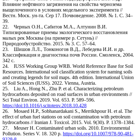
Влияние нефтяного загрязнения на свойства чернозема
выщелоченного в условиях модельного эксперимента //
Вестн. Моск. ун-та. Сер 17. Почвоведение. 2008. № 1. С. 34–
39.
22. Черных О.Н., Сабитов М.А., Алтунин В.И.
Типизированные приемы экологического восстановления
малых рек Москвы (на примере р. Сетунь) //
Природообустройство. 2015. № 3. C. 57–64.
23. Шишов Л.Л., Тонконогов В.Д., Лебедева И.И. и др.
Классификация и диагностика почв России. Смоленск, 2004.
342 с.
24. IUSS Working Group WRB. World Reference Base for Soil
Resources. International soil classification system for naming soils
and creating legends for soil maps. 4th edition. International Union
of Soil Sciences (IUSS). 2022. Vienna, Austria.
25. Liu A., Hong N., Zhu P. et al. Characterizing petroleum
hydrocarbons deposited on road surfaces in urban environments //
Sci Total Environ. 2019. Vol. 653. Р. 589–596.
https://doi:10.1016/j.scitotenv.2018.10.428
26. Mosaed H.P., Sobhanardakani S., Merrikhpour H. et al. The
effect of urban fuel stations on soil contamination with petroleum
hydrocarbons // Iranian J. Toxicol. 2015. Vol. 9(30). P. 1378–1384.
27. Meuser H. Contaminated urban soils. 2010. Environmental
Pollution. Series V. 18. 320 p.
https://doi.org/10.1007/978-90-481-
9328-8