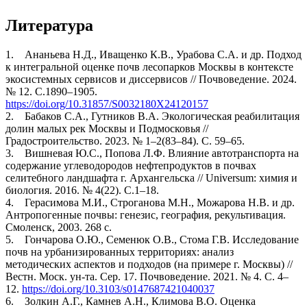
Литература
1. Ананьева Н.Д., Иващенко К.В., Урабова С.А. и др. Подход
к интегральной оценке почв лесопарков Москвы в контексте
экосистемных сервисов и диссервисов // Почвоведение. 2024.
№ 12. С.1890–1905.
https://doi.org/10.31857/S0032180X24120157
2. Бабаков С.А., Гутников В.А. Экологическая реабилитация
долин малых рек Москвы и Подмосковья //
Градостроительство. 2023. № 1–2(83–84). С. 59–65.
3. Вишневая Ю.С., Попова Л.Ф. Влияние автотранспорта на
содержание углеводородов нефтепродуктов в почвах
селитебного ландшафта г. Архангельска // Universum: химия и
биология. 2016. № 4(22). С.1–18.
4. Герасимова М.И., Строганова М.Н., Можарова Н.В. и др.
Антропогенные почвы: генезис, география, рекультивация.
Смоленск, 2003. 268 c.
5. Гончарова О.Ю., Семенюк О.В., Стома Г.В. Исследование
почв на урбанизированных территориях: анализ
методических аспектов и подходов (на примере г. Москвы) //
Вестн. Моск. ун-та. Сер. 17. Почвоведение. 2021. № 4. C. 4–
12.
https://doi.org/10.3103/s0147687421040037
6. Золкин А.Г., Камнев А.Н., Климова В.О. Оценка