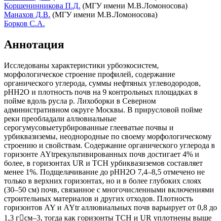
Коршенинникова П.Д.
(МГУ имени М.В.Ломоносова)
Манахов Д.В.
(МГУ имени М.В.Ломоносова)
Борков С.А.
Аннотация
Исследованы характеристики урбоэкосистем,
морфологическое строение профилей, содержание
органического углерода, суммы нефтяных углеводородов,
pHН2О и плотность почв на 9 контрольных площадках в
пойме вдоль русла р. Лихоборки в Северном
административном округе Москвы. В прирусловой пойме
реки преобладали аллювиальные
серогумусовыетурбированные глееватые почвы и
урбиквазиземы, неоднородные по своему морфологическому
строению и свойствам. Содержание органического углерода в
горизонте AYtrрекультивированных почв достигает 4% и
более, в горизонтах UR и TCH урбиквазиземов составляет
менее 1%. Подщелачивание до pHН2О 7,4–8,5 отмечено не
только в верхних горизонтах, но и в более глубоких слоях
(30–50 см) почв, связанное с многочисленными включениями
строительных материалов и других отходов. Плотность
горизонтов AY и AYtr аллювиальных почв варьирует от 0,8 до
1,3 гсм–3, тогда как горизонты TCH и UR уплотнены выше