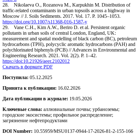
28. Nikolaeva O., Rozanova M., Karpukhin M. Distribution of
traffic-related contaminants in urban topsoils across a highway in
Moscow // J. Soils Sediments. 2017. Vol. 17. P. 1045–1053.
https://doi.org/10.1007/s11368-016-1587-y
29. Vane C.H., Kim A.W., Beriro D. et al. Persistent organic
pollutants in urban soils of central London, England, UK:
measurement and spatial modelling of black carbon (BC), petroleum
hydrocarbons (TPH), polycyclic aromatic hydrocarbons (PAH) and
polychlorinated biphenyls (PCB) // Advances in Environmental and
Engineering Research. 2021. Vol. 2(2). P. 1–42.
https://doi:10.21926/aeer.2102012
Скачать в формате PDF
Поступила:
05.12.2025
Принята к публикации:
16.02.2026
Дата публикации в журнале:
19.05.2026
Ключевые слова:
аллювиальные почвы; урбаноземы;
городские экосистемы; профильное распределение;
загрязнение нефтепродуктами
DOI Number:
10.55959/MSU0137-0944-17-2026-81-2-155-166